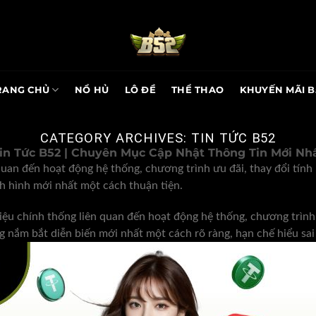
RANG CHỦ
NỔ HỦ
LÔ ĐỀ
THỂ THAO
KHUYẾN MÃI B
CATEGORY ARCHIVES:
TIN TỨC B52
in Tức B52 | Chuyên Mục Cập Nhật Thông Tin Mới Nh
quan đến hoạt động hệ thống, chương trình ưu đãi, thay đổi tín
h hình mới nhất một cách thuận tiện.
u chính thống liên quan đến hoạt động hệ thống, chương trình ư
 nắm bắt diễn biến mới nhất một cách rõ ràng, hạn chế hiểu sai