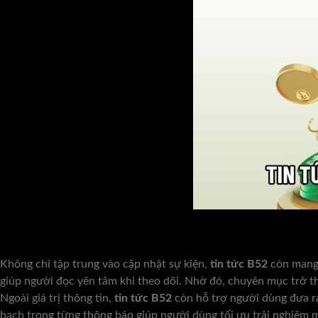
Không chỉ tập trung vào cập nhật sự kiện,
tin tức B52
còn mang 
giúp người đọc yên tâm khi theo dõi. Nhờ đó, chuyên mục trở 
Ngoài giá trị thông tin,
tin tức B52
còn hỗ trợ người dùng đưa ra
bạch trong từng thông báo giúp người dùng tối ưu trải nghiệm mà