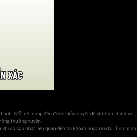
 hành. Mỗi nội dung đều được kiểm duyệt để giữ tính chính xác,
thống thường xuyên.
 khi có cập nhật liên quan đến tài khoản hoặc ưu đãi. Tính minh