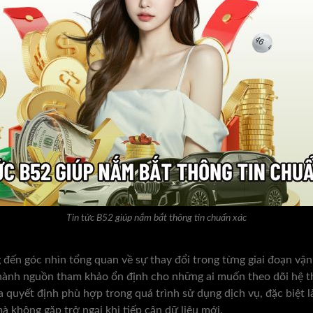
Tin tức B52 giúp nắm bắt thông tin chuẩn xác
đến góc nhìn tổng quan về sự thay đổi trong từng giai đoạn vận
thành nguồn tham khảo ổn định cho những ai muốn theo dõi hệ 
 quyết định phù hợp trong quá trình sử dụng dịch vụ, đặc biệt là
 không gặp trở ngại khi tiếp cận dữ liệu mới.