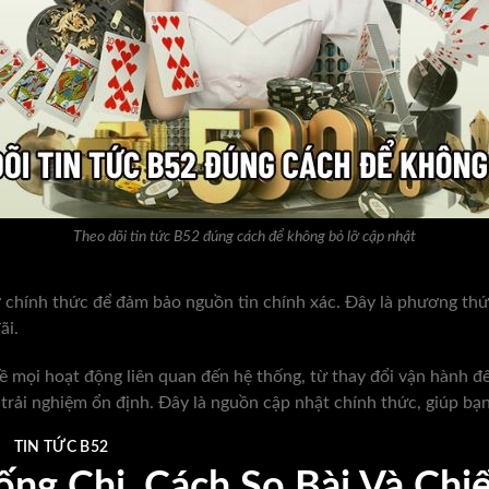
Theo dõi tin tức B52 đúng cách để không bỏ lỡ cập nhật
 chính thức để đảm bảo nguồn tin chính xác. Đây là phương th
ãi.
ề mọi hoạt động liên quan đến hệ thống, từ thay đổi vận hành đế
rải nghiệm ổn định. Đây là nguồn cập nhật chính thức, giúp bạn 
TIN TỨC B52
ng Chi, Cách So Bài Và Chi