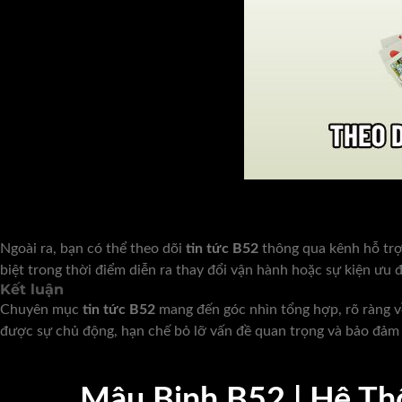
Ngoài ra, bạn có thể theo dõi
tin tức B52
thông qua kênh hỗ trợ
biệt trong thời điểm diễn ra thay đổi vận hành hoặc sự kiện ưu đ
Kết luận
Chuyên mục
tin tức B52
mang đến góc nhìn tổng hợp, rõ ràng v
được sự chủ động, hạn chế bỏ lỡ vấn đề quan trọng và bảo đảm t
Mậu Binh B52 | Hệ Thố