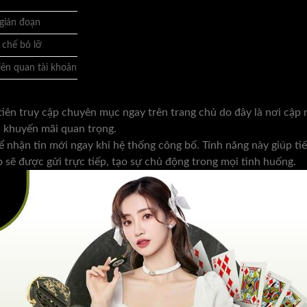
 gián đoạn
 chế bỏ lỡ
liên quan tài khoản
iên truy cập chuyên mục ngay trên trang chủ do đây là nơi cập
à khuyến mãi quan trọng.
 nhận tin mới ngay khi hệ thống công bố. Tính năng này giúp ti
o sẽ được gửi trực tiếp, tạo sự chủ động trong mọi tình huống.