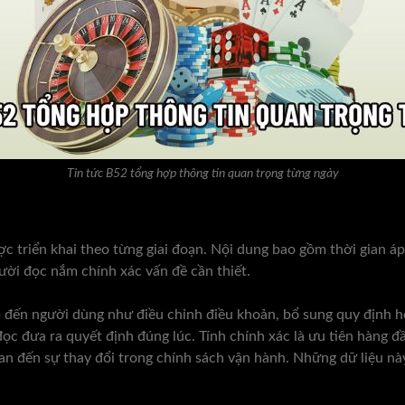
Tin tức B52 tổng hợp thông tin quan trọng từng ngày
triển khai theo từng giai đoạn. Nội dung bao gồm thời gian áp 
ười đọc nắm chính xác vấn đề cần thiết.
đến người dùng như điều chỉnh điều khoản, bổ sung quy định ho
 đưa ra quyết định đúng lúc. Tính chính xác là ưu tiên hàng đầu
n đến sự thay đổi trong chính sách vận hành. Những dữ liệu nà