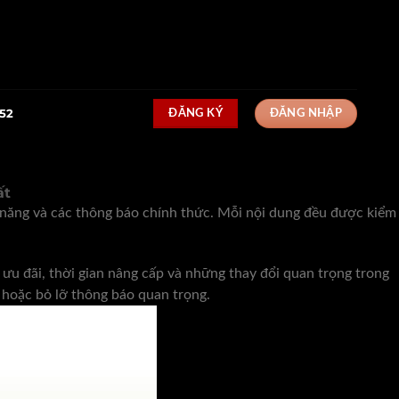
52
ĐĂNG KÝ
ĐĂNG NHẬP
ất
h năng và các thông báo chính thức. Mỗi nội dung đều được kiểm
u đãi, thời gian nâng cấp và những thay đổi quan trọng trong
 hoặc bỏ lỡ thông báo quan trọng.