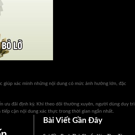
ức giúp xác minh những nội dung có mức ảnh hưởng lớn, đặc
n ưu đãi định kỳ. Khi theo dõi thường xuyên, người dùng duy trì
tiếp cận nội dung xác thực trong thời gian ngắn nhất.
Bài Viết Gần Đây
ến