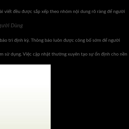
ài viết đều được sắp xếp theo nhóm nội dung rõ ràng để người
gười Dùng
 bảo trì định kỳ. Thông báo luôn được công bố sớm để người
iệm sử dụng. Việc cập nhật thường xuyên tạo sự ổn định cho nền