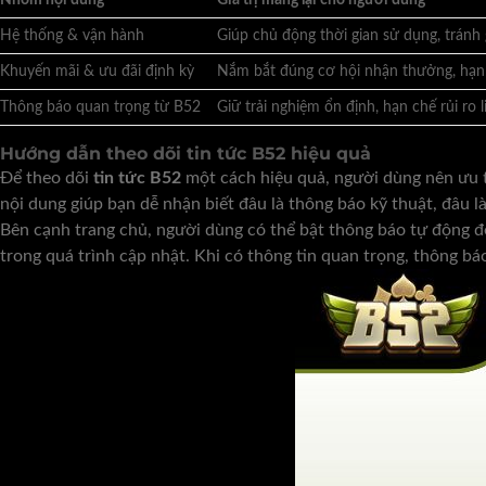
Hệ thống & vận hành
Giúp chủ động thời gian sử dụng, tránh
Khuyến mãi & ưu đãi định kỳ
Nắm bắt đúng cơ hội nhận thưởng, hạn
Thông báo quan trọng từ B52
Giữ trải nghiệm ổn định, hạn chế rủi ro 
Hướng dẫn theo dõi tin tức B52 hiệu quả
Để theo dõi
tin tức B52
một cách hiệu quả, người dùng nên ưu t
nội dung giúp bạn dễ nhận biết đâu là thông báo kỹ thuật, đâu l
Bên cạnh trang chủ, người dùng có thể bật thông báo tự động để
trong quá trình cập nhật. Khi có thông tin quan trọng, thông bá