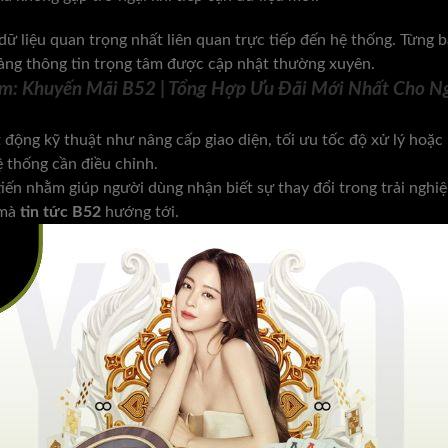
liệu quan trọng nhất liên quan trực tiếp đến hệ thống. Từng b
mảng thông tin trọng tâm được cập nhật thường xuyên.
êm:
Khuyến Mãi B52 | Tổng Hợp Ưu Đãi Mới Nhất Cho N
động kỹ thuật như nâng cấp giao diện, tối ưu tốc độ xử lý hoặc
ệ thống cần điều chỉnh.
tiến nhằm giúp người dùng nhận biết sự thay đổi trong trải ngh
 mà
tin tức B52
hướng tới.