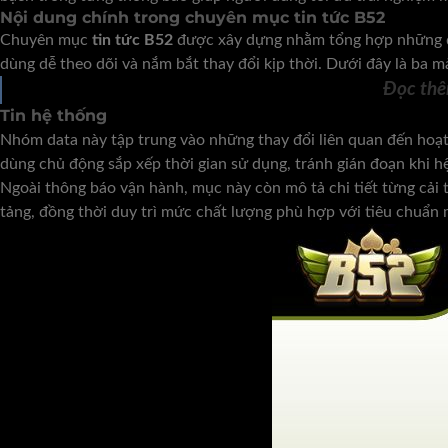
Nội dung chính trong chuyên mục tin tức B52
Chuyên mục
tin tức B52
được xây dựng nhằm tổng hợp những dữ 
dùng dễ theo dõi và nắm bắt thay đổi kịp thời. Dưới đây là ba 
Đọc th
Tin hệ thống
Nhóm data này tập trung vào những thay đổi liên quan đến hoạt 
dùng chủ động sắp xếp thời gian sử dụng, tránh gián đoạn khi h
Ngoài thông báo vận hành, mục này còn mô tả chi tiết từng cải 
tảng, đồng thời duy trì mức chất lượng phù hợp với tiêu chuẩn