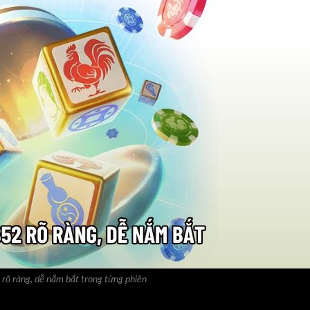
 rõ ràng, dễ nắm bắt trong từng phiên