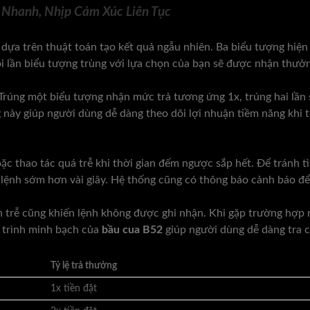
 Nhanh, Nhịp Cảm Xúc Liên Tục
dựa trên thuật toán tạo kết quả ngẫu nhiên. Ba biểu tượng hiện 
ỗi lần biểu tượng trùng với lựa chọn của bạn sẽ được nhận thưở
 Trúng một biểu tượng nhận mức trả tương ứng 1x, trúng hai lần 
ng này giúp người dùng dễ dàng theo dõi lợi nhuận tiềm năng khi 
c thao tác quá trễ khi thời gian đếm ngược sắp hết. Để tránh t
 lệnh sớm hơn vài giây. Hệ thống cũng có thông báo cảnh báo đ
ận trễ cũng khiến lệnh không được ghi nhận. Khi gặp trường hợp 
uy trình minh bạch của
bầu cua B52
giúp người dùng dễ dàng tra 
Tỷ lệ trả thưởng
1x tiền đặt