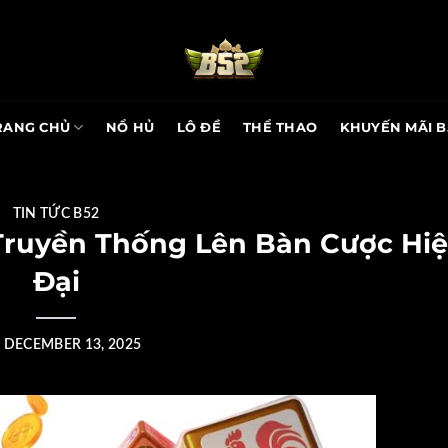
RANG CHỦ
NỔ HỦ
LÔ ĐỀ
THỂ THAO
KHUYẾN MÃI B
TIN TỨC B52
Truyền Thống Lên Bàn Cược Hi
Đại
N
DECEMBER 13, 2025
BY
CTV