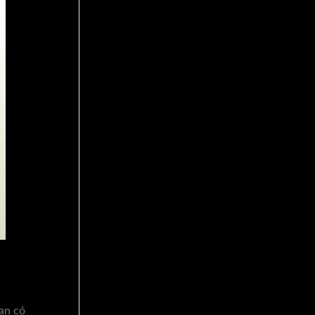
bạn có