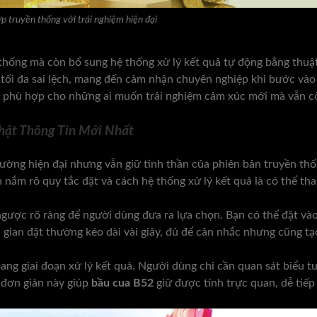
p truyền thống với trải nghiệm hiện đại
thống mà còn bổ sung hệ thống xử lý kết quả tự động bằng thuậ
ế tối đa sai lệch, mang đến cảm nhận chuyên nghiệp khi bước vào
ọn phù hợp cho những ai muốn trải nghiệm cảm xúc mới mà vẫn c
hật Thông Tin Mới Nhất
ường hiện đại nhưng vẫn giữ tinh thần của phiên bản truyền th
n nắm rõ quy tắc đặt và cách hệ thống xử lý kết quả là có thể th
gược rõ ràng để người dùng đưa ra lựa chọn. Bạn có thể đặt vào
i gian đặt thường kéo dài vài giây, đủ để cân nhắc nhưng cũng tạ
sang giai đoạn xử lý kết quả. Người dùng chỉ cần quan sát biểu 
 đơn giản này giúp
bầu cua B52
giữ được tính trực quan, dễ tiếp