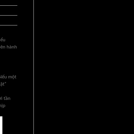
iểu
rên hành
 Nếu một
ặt”
i tần
hịp