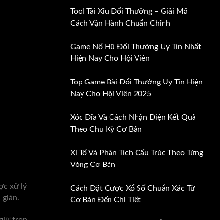
Tool Tài Xỉu Đổi Thưởng – Giải Mã
Cách Vận Hành Chuẩn Chỉnh
Game Nổ Hũ Đổi Thưởng Uy Tín Nhất
Hiện Nay Cho Hội Viên
Top Game Bài Đổi Thưởng Uy Tín Hiện
Nay Cho Hội Viên 2025
Xóc Đĩa Và Cách Nhận Diện Kết Quả
Theo Chu Kỳ Cơ Bản
Xì Tố Và Phân Tích Cấu Trúc Theo Từng
Vòng Cơ Bản
ợc xử lý
Cách Đặt Cược Xổ Số Chuẩn Xác Từ
n giản.
Cơ Bản Đến Chi Tiết
giữ trọn