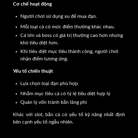
Cơ chế hoạt động
Người chơi sử dụng xu để mua đạn.
Mỗi loại cá có mức điểm thưởng khác nhau.
Cá lớn và boss có giá trị thưởng cao hơn nhưng
khó tiêu diệt hơn.
Khi tiêu diệt mục tiêu thành công, người chơi
nhận điểm tương ứng.
Yếu tố chiến thuật
Lựa chọn loại đạn phù hợp
Nhắm mục tiêu cá có tỷ lệ tiêu diệt hợp lý
Quản lý vốn tránh bắn lãng phí
Khác với slot, bắn cá có yếu tố kỹ năng nhất định
bên cạnh yếu tố ngẫu nhiên.