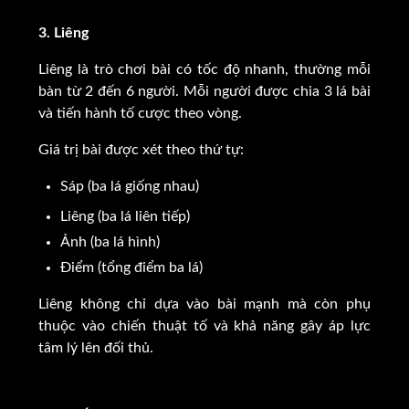
3. Liêng
Liêng là trò chơi bài có tốc độ nhanh, thường mỗi
bàn từ 2 đến 6 người. Mỗi người được chia 3 lá bài
và tiến hành tố cược theo vòng.
Giá trị bài được xét theo thứ tự:
Sáp (ba lá giống nhau)
Liêng (ba lá liên tiếp)
Ảnh (ba lá hình)
Điểm (tổng điểm ba lá)
Liêng không chỉ dựa vào bài mạnh mà còn phụ
thuộc vào chiến thuật tố và khả năng gây áp lực
tâm lý lên đối thủ.