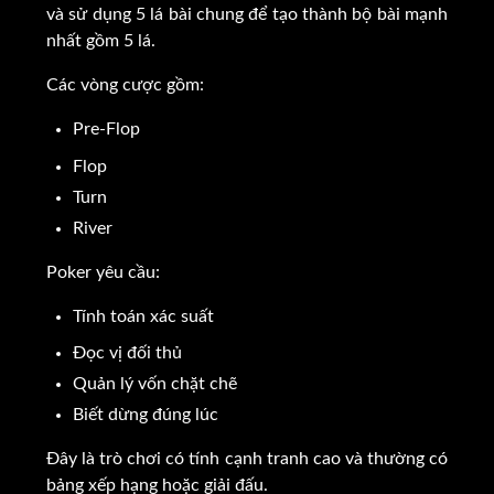
và sử dụng 5 lá bài chung để tạo thành bộ bài mạnh
nhất gồm 5 lá.
Các vòng cược gồm:
Pre-Flop
Flop
Turn
River
Poker yêu cầu:
Tính toán xác suất
Đọc vị đối thủ
Quản lý vốn chặt chẽ
Biết dừng đúng lúc
Đây là trò chơi có tính cạnh tranh cao và thường có
bảng xếp hạng hoặc giải đấu.