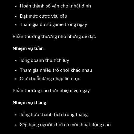
Hoàn thành số ván chơi nhất định
Đạt mức cược yêu cầu
Tham gia đủ số game trong ngày
Phần thưởng thường nhỏ nhưng dễ đạt.
Nhiệm vụ tuần
Tổng doanh thu tích lũy
Tham gia nhiều trò chơi khác nhau
Giữ chuỗi đăng nhập liên tục
Phần thưởng cao hơn nhiệm vụ ngày.
Nhiệm vụ tháng
Tổng hợp thành tích trong tháng
Xếp hạng người chơi có mức hoạt động cao