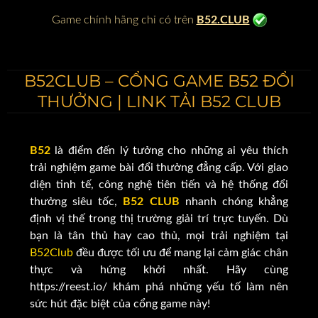
Game chính hãng chỉ có trên
B52.CLUB
B52CLUB – CỔNG GAME B52 ĐỔI
THƯỞNG | LINK TẢI B52 CLUB
B52
là điểm đến lý tưởng cho những ai yêu thích
trải nghiệm game bài đổi thưởng đẳng cấp. Với giao
diện tinh tế, công nghệ tiên tiến và hệ thống đổi
thưởng siêu tốc,
B52 CLUB
nhanh chóng khẳng
định vị thế trong thị trường giải trí trực tuyến. Dù
bạn là tân thủ hay cao thủ, mọi trải nghiệm tại
B52Club
đều được tối ưu để mang lại cảm giác chân
thực và hứng khởi nhất. Hãy cùng
https://reest.io/ khám phá những yếu tố làm nên
sức hút đặc biệt của cổng game này!