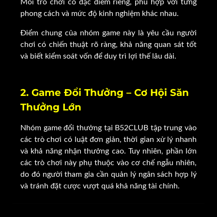
Mỗi trò chơi có đặc điểm riêng, phù hợp với từng
phong cách và mức độ kinh nghiệm khác nhau.
Điểm chung của nhóm game này là yêu cầu người
chơi có chiến thuật rõ ràng, khả năng quan sát tốt
và biết kiểm soát vốn để duy trì lợi thế lâu dài.
2. Game Đổi Thưởng – Cơ Hội Săn
Thưởng Lớn
Nhóm game đổi thưởng tại B52CLUB tập trung vào
các trò chơi có luật đơn giản, thời gian xử lý nhanh
và khả năng nhận thưởng cao. Tuy nhiên, phần lớn
các trò chơi này phụ thuộc vào cơ chế ngẫu nhiên,
do đó người tham gia cần quản lý ngân sách hợp lý
và tránh đặt cược vượt quá khả năng tài chính.