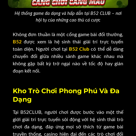
Hệ thống game đa dạng và hấp dẫn tại B52 CLUB – nơi
hội tụ của những cao thủ cá cược
Không đơn thuần là một cổng game bài đổi thưởng,
B52
được xem là hệ sinh thái giải trí trực tuyến
toàn diện. Người chơi tại
B52 Club
có thể dễ dàng
chuyển đổi giữa nhiều sảnh game khác nhau mà
không gặp bất kỳ trở ngại nào về tốc độ hay gián
đoạn kết nối.
Kho Trò Chơi Phong Phú Và Đa
Dạng
Tại B52CLUB, người chơi được bước vào một thế
giới giải trí trực tuyến sôi động với hệ sinh thái trò
chơi đa dạng, đáp ứng mọi sở thích từ game bài
truyền thống, casino hiện đại đến các trò chơi đổi