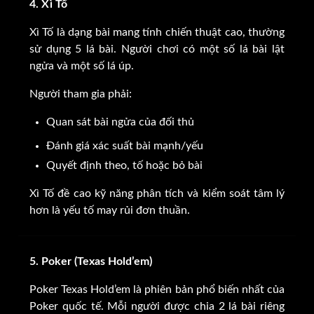
4. Xì Tố
Xì Tố là dạng bài mang tính chiến thuật cao, thường
sử dụng 5 lá bài. Người chơi có một số lá bài lật
ngửa và một số lá úp.
Người tham gia phải:
Quan sát bài ngửa của đối thủ
Đánh giá xác suất bài mạnh/yếu
Quyết định theo, tố hoặc bỏ bài
Xì Tố đề cao kỹ năng phân tích và kiểm soát tâm lý
hơn là yếu tố may rủi đơn thuần.
5. Poker (Texas Hold’em)
Poker Texas Hold’em là phiên bản phổ biến nhất của
Poker quốc tế. Mỗi người được chia 2 lá bài riêng