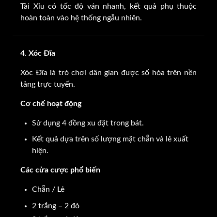
Tài Xỉu có tốc độ ván nhanh, kết quả phụ thuộc
hoàn toàn vào hệ thống ngẫu nhiên.
4. Xóc Đĩa
Xóc Đĩa là trò chơi dân gian được số hóa trên nền
tảng trực tuyến.
Cơ chế hoạt động
Sử dụng 4 đồng xu đặt trong bát.
Kết quả dựa trên số lượng mặt chẵn và lẻ xuất
hiện.
Các cửa cược phổ biến
Chẵn / Lẻ
2 trắng – 2 đỏ