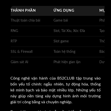
THÀNH PHẦN
ỨNG DỤNG
MỤC 
Thuật toán chia bài
Game bài
Phân ph
RNG
Slot, Tài Xỉu, Xóc Đĩa
Tạo kết
RTP
Slot game
Thống k
SSL & Firewall
Toàn hệ thống
Bảo vệ 
Giám sát AI
Phát hiện gian lận
Duy trì
Công nghệ vận hành của B52CLUB tập trung vào
bốn yếu tố chính: ngẫu nhiên, tự động hóa, thống
kê minh bạch và bảo mật nhiều lớp. Những yếu tố
này giúp nền tảng xây dựng hình ảnh môi trường
giải trí công bằng và chuyên nghiệp.