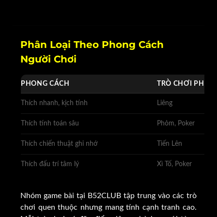
Phân Loại Theo Phong Cách
Người Chơi
PHONG CÁCH
TRÒ CHƠI PHÙ 
Thích nhanh, kịch tính
Liêng
Thích tính toán sâu
Phỏm, Poker
Thích chiến thuật ghi nhớ
Tiến Lên
Thích đấu trí tâm lý
Xì Tố, Poker
Nhóm game bài tại B52CLUB tập trung vào các trò
chơi quen thuộc nhưng mang tính cạnh tranh cao.