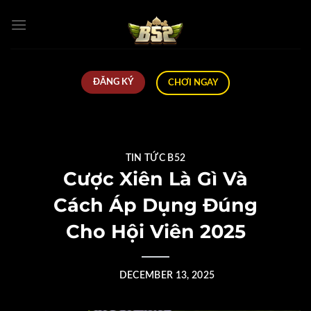
Skip
to
content
ĐĂNG KÝ
CHƠI NGAY
TIN TỨC B52
Cược Xiên Là Gì Và
Cách Áp Dụng Đúng
Cho Hội Viên 2025
POSTED ON
DECEMBER 13, 2025
BY
CTV