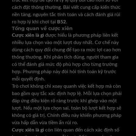
trúc kết hợp để tạo ra tỷ lệ quy đổi cao hơn so với
cách đặt thông thường. Bài viết cung cấp kiến thức
nền tảng, nguyên tắc tính toán và cách đánh giá rủi
ro hợp lý khi chơi tại
B52
.
Tổng quan về cược xiên
Cược xiên là gì
được hiểu là phương pháp liên kết
nhiều lựa chọn vào một lượt duy nhất. Cơ chế này
dùng cách quy đổi chung để tạo ra mức lợi cao hơn
thông thường. Khi phân tích đúng, người tham gia
có thể đánh giá mức độ phù hợp cho từng trường
hợp. Phương pháp này đòi hỏi tính toán kỹ trước
mỗi quyết định.
Trò chơi
không chỉ xoay quanh việc kết hợp mà còn
bao gồm quy tắc xác định hợp lệ. Mỗi lựa chọn phải
đáp ứng điều kiện rõ ràng trước khi ghép vào một
lượt. Nếu một lựa chọn sai, toàn bộ lượt kết hợp sẽ
không có giá trị. Chính điều này khiến phương pháp
vừa hấp dẫn vừa tiềm ẩn rủi ro.
Cược xiên là gì
còn liên quan đến cách xác định số