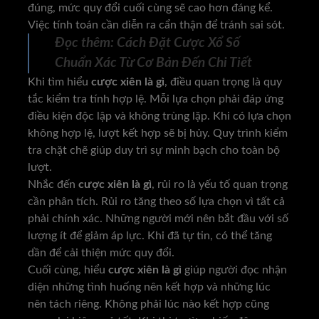
đúng, mức quy đổi cuối cùng sẽ cao hơn đáng kể.
Việc tính toán cần diễn ra cẩn thận để tránh sai sót.
Đọc thêm:
Cách Đặt Cược Xổ Số
Chuẩn Xác Từ Cơ Bản Đến Chi Tiết
Khi tìm hiểu
cược xiên là gì
, điều quan trọng là quy
tắc kiểm tra tính hợp lệ. Mỗi lựa chọn phải đáp ứng
điều kiện độc lập và không trùng lặp. Khi có lựa chọn
không hợp lệ, lượt kết hợp sẽ bị hủy. Quy trình kiểm
tra chặt chẽ giúp duy trì sự minh bạch cho toàn bộ
lượt.
Nhắc đến
cược xiên là gì
, rủi ro là yếu tố quan trọng
cần phân tích. Rủi ro tăng theo số lựa chọn vì tất cả
phải chính xác. Những người mới nên bắt đầu với số
lượng ít để giảm áp lực. Khi đã tự tin, có thể tăng
dần để cải thiện mức quy đổi.
Cuối cùng, hiểu
cược xiên là gì
giúp người đọc nhận
diện những tình huống nên kết hợp và những lúc
nên tách riêng. Không phải lúc nào kết hợp cũng